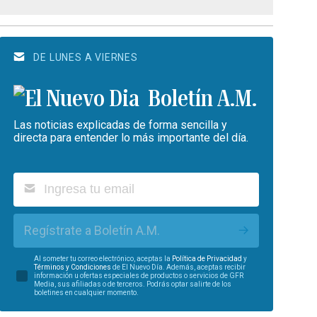
DE LUNES A VIERNES
Boletín A.M.
Las noticias explicadas de forma sencilla y
directa para entender lo más importante del día.
Regístrate a Boletín A.M.
Al someter tu correo electrónico, aceptas la
Política de Privacidad
y
Términos y Condiciones
de El Nuevo Día. Además, aceptas recibir
información u ofertas especiales de productos o servicios de GFR
Media, sus afiliadas o de terceros. Podrás optar salirte de los
boletines en cualquier momento.