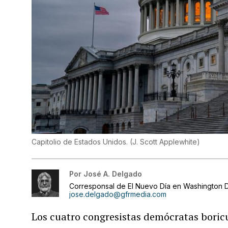
Capitolio de Estados Unidos.
(
J. Scott Applewhite
)
Por
José A. Delgado
Corresponsal de El Nuevo Día en Washington D
jose.delgado@gfrmedia.com
Los cuatro congresistas demócratas boric