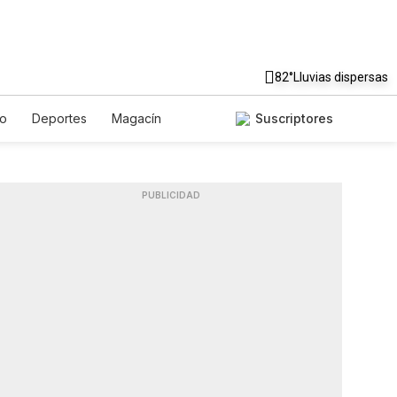
82°
Lluvias dispersas
to
Deportes
Magacín
Suscriptores
Gastronomía
De Viaje
ish
Podcasts
Horóscopos
PUBLICIDAD