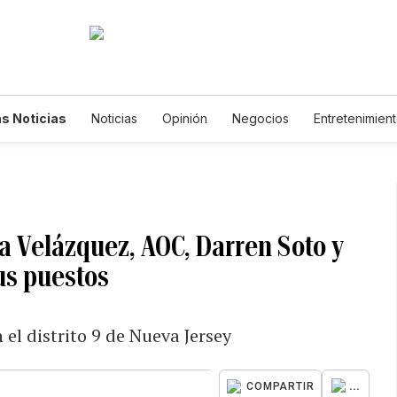
s Noticias
Noticias
Opinión
Negocios
Entretenimien
tilos de Vida
Mundo
Estados Unidos
Ciencia y Ambiente
cnología
Juegos
Lotería
Vídeos
Fotogalerías
Engl
wsletters
Feriados
Edictos
Especiales
a Velázquez, AOC, Darren Soto y
us puestos
n el distrito 9 de Nueva Jersey
...
COMPARTIR