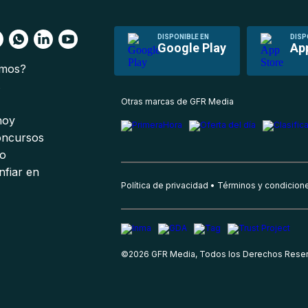
DISPONIBLE EN
DISP
Google Play
Ap
omos?
s
Otras marcas de GFR Media
 hoy
oncursos
io
nfiar en
Política de privacidad
Términos y condicion
©
2026
GFR Media, Todos los Derechos Rese