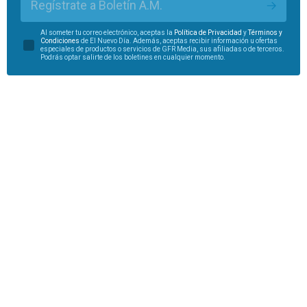
Regístrate a Boletín A.M.
Al someter tu correo electrónico, aceptas la
Política de Privacidad
y
Términos y
Condiciones
de El Nuevo Día. Además, aceptas recibir información u ofertas
especiales de productos o servicios de GFR Media, sus afiliadas o de terceros.
Podrás optar salirte de los boletines en cualquier momento.