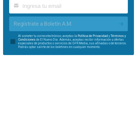
Regístrate a Boletín A.M.
Al someter tu correo electrónico, aceptas la
Política de Privacidad
y
Términos y
Condiciones
de El Nuevo Día. Además, aceptas recibir información u ofertas
especiales de productos o servicios de GFR Media, sus afiliadas o de terceros.
Podrás optar salirte de los boletines en cualquier momento.