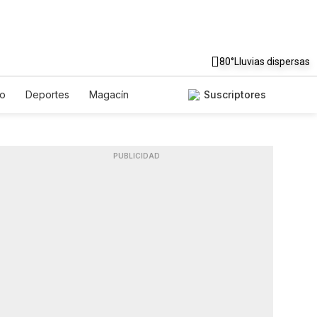
80°
Lluvias dispersas
to
Deportes
Magacín
Suscriptores
Gastronomía
De Viaje
ish
Podcasts
Horóscopos
PUBLICIDAD