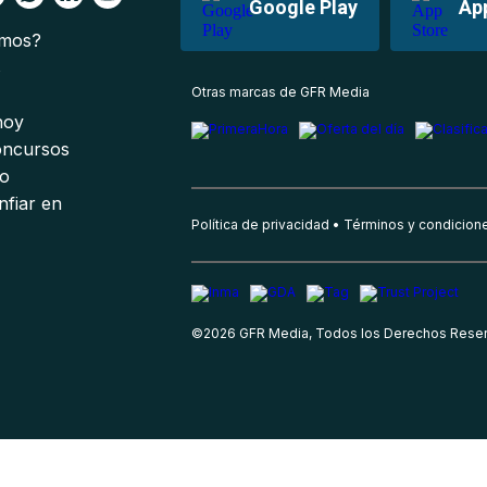
Google Play
Ap
omos?
s
Otras marcas de GFR Media
 hoy
oncursos
io
nfiar en
Política de privacidad
Términos y condicion
©
2026
GFR Media, Todos los Derechos Rese