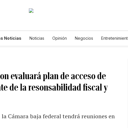
s Noticias
Noticias
Opinión
Negocios
Entretenimien
tilos de Vida
Mundo
Estados Unidos
Ciencia y Ambiente
cnología
Juegos
Lotería
Vídeos
Fotogalerías
Engl
wsletters
Feriados
Edictos
Especiales
on evaluará plan de acceso de
te de la resonsabilidad fiscal y
e la Cámara baja federal tendrá reuniones en