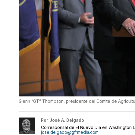
Glenn “GT” Thompson, presidente del Comité de Agricult
Por
José A. Delgado
Corresponsal de El Nuevo Día en Washington D
jose.delgado@gfrmedia.com