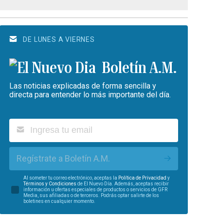
DE LUNES A VIERNES
Boletín A.M.
Las noticias explicadas de forma sencilla y
directa para entender lo más importante del día.
Regístrate a Boletín A.M.
Al someter tu correo electrónico, aceptas la
Política de Privacidad
y
Términos y Condiciones
de El Nuevo Día. Además, aceptas recibir
información u ofertas especiales de productos o servicios de GFR
Media, sus afiliadas o de terceros. Podrás optar salirte de los
boletines en cualquier momento.