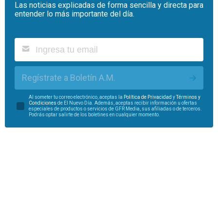
Las noticias explicadas de forma sencilla y directa para
entender lo más importante del día.
Regístrate a Boletín A.M.
Al someter tu correo electrónico, aceptas la
Política de Privacidad
y
Términos y
Condiciones
de El Nuevo Día. Además, aceptas recibir información u ofertas
especiales de productos o servicios de GFR Media, sus afiliadas o de terceros.
Podrás optar salirte de los boletines en cualquier momento.