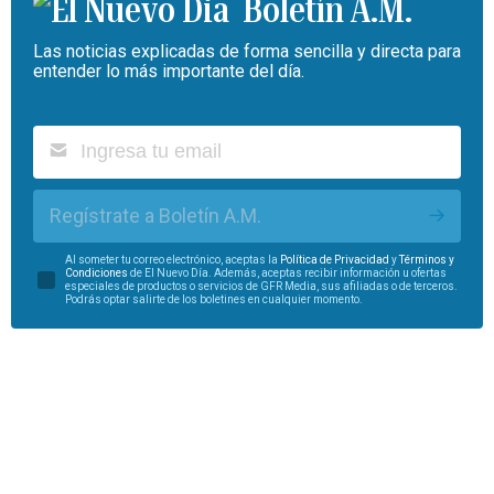
Boletín A.M.
Las noticias explicadas de forma sencilla y directa para
entender lo más importante del día.
Regístrate a Boletín A.M.
Al someter tu correo electrónico, aceptas la
Política de Privacidad
y
Términos y
Condiciones
de El Nuevo Día. Además, aceptas recibir información u ofertas
especiales de productos o servicios de GFR Media, sus afiliadas o de terceros.
Podrás optar salirte de los boletines en cualquier momento.