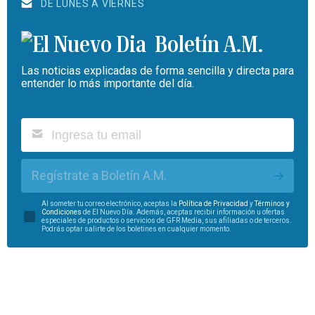
DE LUNES A VIERNES
Boletín A.M.
Las noticias explicadas de forma sencilla y directa para
entender lo más importante del día.
Regístrate a Boletín A.M.
Al someter tu correo electrónico, aceptas la
Política de Privacidad
y
Términos y
Condiciones
de El Nuevo Día. Además, aceptas recibir información u ofertas
especiales de productos o servicios de GFR Media, sus afiliadas o de terceros.
Podrás optar salirte de los boletines en cualquier momento.