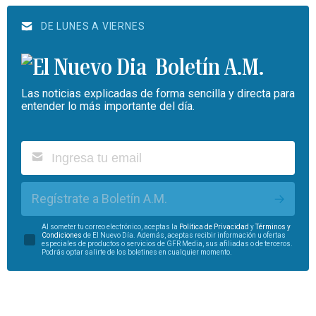
DE LUNES A VIERNES
Boletín A.M.
Las noticias explicadas de forma sencilla y directa para
entender lo más importante del día.
Regístrate a Boletín A.M.
Al someter tu correo electrónico, aceptas la
Política de Privacidad
y
Términos y
Condiciones
de El Nuevo Día. Además, aceptas recibir información u ofertas
especiales de productos o servicios de GFR Media, sus afiliadas o de terceros.
Podrás optar salirte de los boletines en cualquier momento.