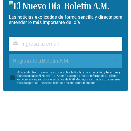
Boletín A.M.
Las noticias explicadas de forma sencilla y directa para
entender lo más importante del día.
Regístrate a Boletín A.M.
Al someter tu correo electrónico, aceptas la
Política de Privacidad
y
Términos y
Condiciones
de El Nuevo Día. Además, aceptas recibir información u ofertas
especiales de productos o servicios de GFR Media, sus afiliadas o de terceros.
Podrás optar salirte de los boletines en cualquier momento.