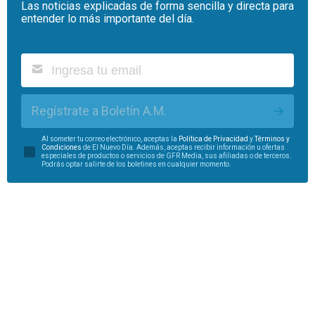
Las noticias explicadas de forma sencilla y directa para
entender lo más importante del día.
Regístrate a Boletín A.M.
Al someter tu correo electrónico, aceptas la
Política de Privacidad
y
Términos y
Condiciones
de El Nuevo Día. Además, aceptas recibir información u ofertas
especiales de productos o servicios de GFR Media, sus afiliadas o de terceros.
Podrás optar salirte de los boletines en cualquier momento.