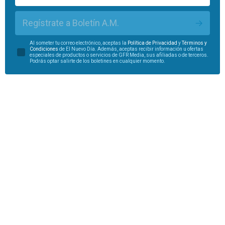
Regístrate a Boletín A.M.
Al someter tu correo electrónico, aceptas la
Política de Privacidad
y
Términos y
Condiciones
de El Nuevo Día. Además, aceptas recibir información u ofertas
especiales de productos o servicios de GFR Media, sus afiliadas o de terceros.
Podrás optar salirte de los boletines en cualquier momento.