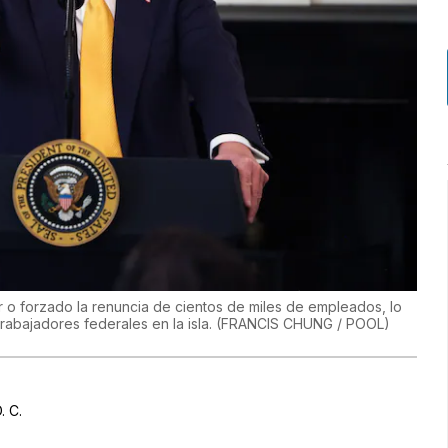
 o forzado la renuncia de cientos de miles de empleados, lo
rabajadores federales en la isla.
(
FRANCIS CHUNG / POOL
)
. C.