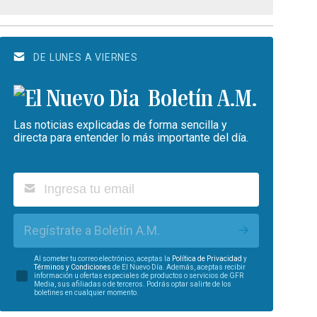
DE LUNES A VIERNES
Boletín A.M.
Las noticias explicadas de forma sencilla y
directa para entender lo más importante del día.
Regístrate a Boletín A.M.
Al someter tu correo electrónico, aceptas la
Política de Privacidad
y
Términos y Condiciones
de El Nuevo Día. Además, aceptas recibir
información u ofertas especiales de productos o servicios de GFR
Media, sus afiliadas o de terceros. Podrás optar salirte de los
boletines en cualquier momento.