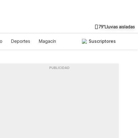
79°
Lluvias aisladas
to
Deportes
Magacín
Suscriptores
Gastronomía
De Viaje
ish
Podcasts
Horóscopos
PUBLICIDAD