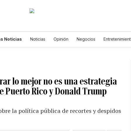
s Noticias
Noticias
Opinión
Negocios
Entretenimien
tilos de Vida
Mundo
Estados Unidos
Ciencia y Ambiente
cnología
Juegos
Lotería
Vídeos
Fotogalerías
Engl
wsletters
Feriados
Edictos
Especiales
rar lo mejor no es una estrategia
bre Puerto Rico y Donald Trump
bre la política pública de recortes y despidos