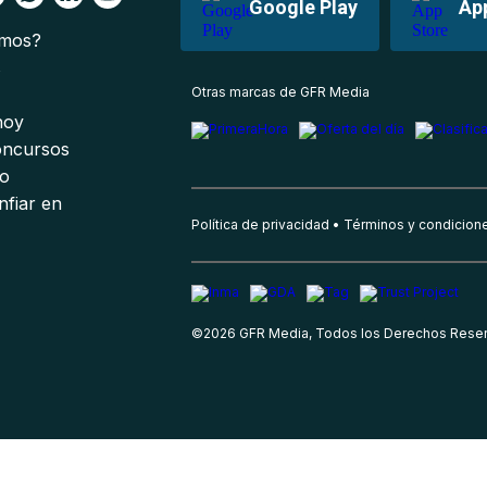
Google Play
Ap
omos?
s
Otras marcas de GFR Media
 hoy
oncursos
io
nfiar en
Política de privacidad
Términos y condicion
©
2026
GFR Media, Todos los Derechos Rese