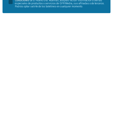
Condiciones
de El Nuevo Día. Además, aceptas recibir información u ofertas
especiales de productos o servicios de GFR Media, sus afiliadas o de terceros.
Podrás optar salirte de los boletines en cualquier momento.