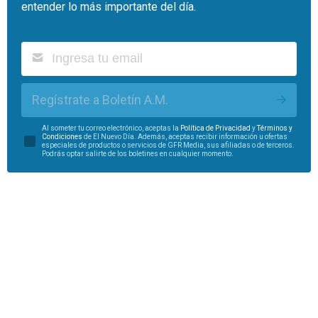
entender lo más importante del día.
Regístrate a Boletín A.M.
Al someter tu correo electrónico, aceptas la
Política de Privacidad
y
Términos y
Condiciones
de El Nuevo Día. Además, aceptas recibir información u ofertas
especiales de productos o servicios de GFR Media, sus afiliadas o de terceros.
Podrás optar salirte de los boletines en cualquier momento.