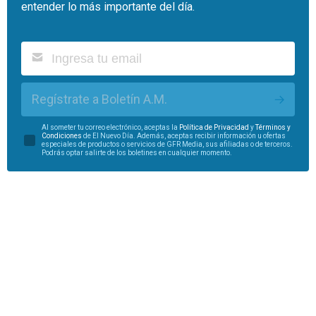
entender lo más importante del día.
Regístrate a Boletín A.M.
Al someter tu correo electrónico, aceptas la
Política de Privacidad
y
Términos y
Condiciones
de El Nuevo Día. Además, aceptas recibir información u ofertas
especiales de productos o servicios de GFR Media, sus afiliadas o de terceros.
Podrás optar salirte de los boletines en cualquier momento.