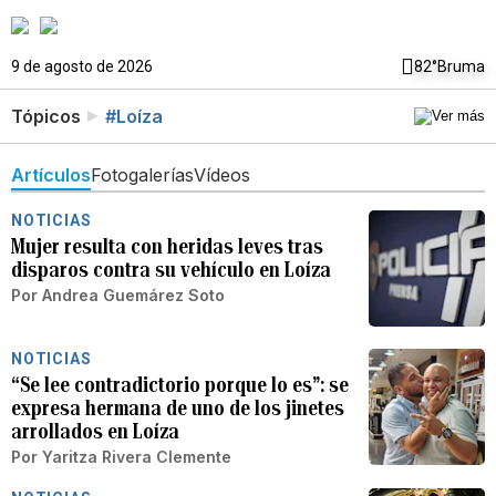
9 de agosto de 2026
82°
Bruma
Tópicos
#Loíza
Artículos
Fotogalerías
Vídeos
NOTICIAS
Mujer resulta con heridas leves tras
disparos contra su vehículo en Loíza
Por
Andrea Guemárez Soto
NOTICIAS
“Se lee contradictorio porque lo es”: se
expresa hermana de uno de los jinetes
arrollados en Loíza
Por
Yaritza Rivera Clemente