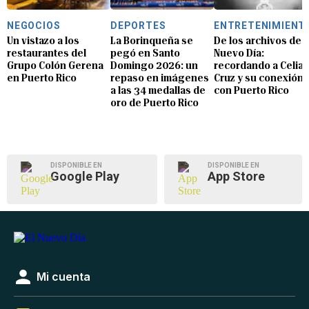
NEGOCIOS
DEPORTES
ENTRETENIMIENT
Un vistazo a los
La Borinqueña se
De los archivos de E
restaurantes del
pegó en Santo
Nuevo Día:
Grupo Colón Gerena
Domingo 2026: un
recordando a Celia
en Puerto Rico
repaso en imágenes
Cruz y su conexión
a las 34 medallas de
con Puerto Rico
oro de Puerto Rico
DISPONIBLE EN
DISPONIBLE EN
Google Play
App Store
Mi cuenta