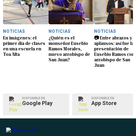
NOTICIAS
NOTICIAS
NOTICIAS
En imágenes: el
¿Quién es el
📷 Entre abrazos y
primer día de clases
monseñor Eusebio
aplausos: así fue la
en una escuela en
Ramos Morales,
presentación de
Toa Alta
nuevo arzobispo de
Eusebio Ramos com
San Juan?
arzobispo de San
Juan
DISPONIBLE EN
DISPONIBLE EN
Google Play
App Store