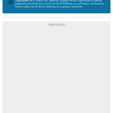
Condiciones
de El Nuevo Día. Además, aceptas recibir información u ofertas
especiales de productos o servicios de GFR Media, sus afiliadas o de terceros.
Podrás optar salirte de los boletines en cualquier momento.
PUBLICIDAD