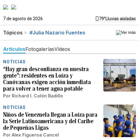
7 de agosto de 2026
79°
Lluvias aisladas
Tópicos
#Julia Nazario Fuentes
Artículos
Fotogalerías
Vídeos
NOTICIAS
“Hay gran desconfianza en nuestra
gente”: residentes en Loíza y
Canóvanas exigen acción inmediata
para volver a tener agua potable
Por
Richard I. Colón Badillo
NOTICIAS
Niños de Venezuela llegan a Loíza para
la Serie Latinoamericana y del Caribe
de Pequeñas Ligas
Por
Alex Figueroa Cancel