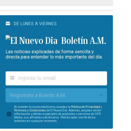
DE LUNES A VIERNES
Boletín A.M.
Las noticias explicadas de forma sencilla y
directa para entender lo más importante del día.
Regístrate a Boletín A.M.
Al someter tu correo electrónico, aceptas la
Política de Privacidad
y
Términos y Condiciones
de El Nuevo Día. Además, aceptas recibir
información u ofertas especiales de productos o servicios de GFR
Media, sus afiliadas o de terceros. Podrás optar salirte de los
boletines en cualquier momento.