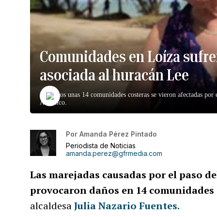
Comunidades en Loíza sufre
asociada al huracán Lee
Al menos unas 14 comunidades costeras se vieron afectadas por el
Atlántico.
Por
Amanda Pérez Pintado
Periodista de Noticias
amanda.perez@gfrmedia.com
Las marejadas causadas por el paso d
provocaron daños en 14 comunidades 
alcaldesa
Julia Nazario Fuentes
.