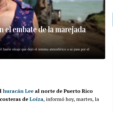
n el embate de la marejada
 fuerte oleaje que dejó el sistema atmosférico a su paso por el
el
huracán Lee
al norte de Puerto Rico
costeras de
Loíza
, informó hoy, martes, la