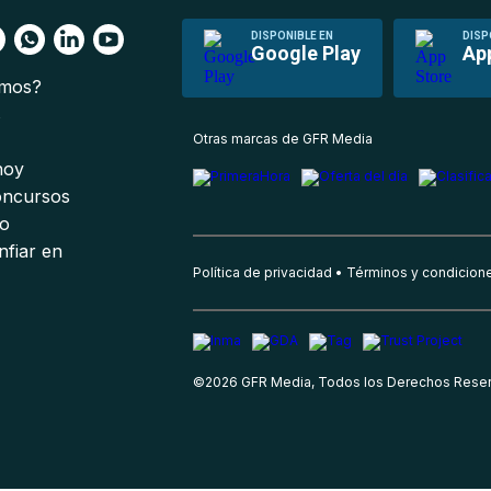
DISPONIBLE EN
DISP
Google Play
Ap
omos?
s
Otras marcas de GFR Media
 hoy
oncursos
io
nfiar en
Política de privacidad
Términos y condicion
©
2026
GFR Media, Todos los Derechos Rese