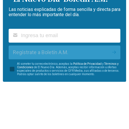
Las noticias explicadas de forma sencilla y directa para
entender lo más importante del día.
Regístrate a Boletín A.M.
Al someter tu correo electrónico, aceptas la
Política de Privacidad
y
Términos y
Condiciones
de El Nuevo Día. Además, aceptas recibir información u ofertas
especiales de productos o servicios de GFR Media, sus afiliadas o de terceros.
Podrás optar salirte de los boletines en cualquier momento.