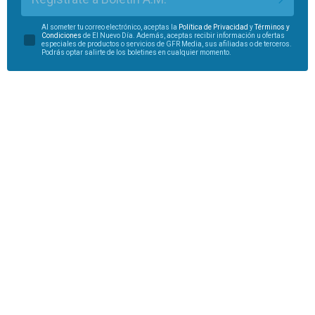
Al someter tu correo electrónico, aceptas la
Política de Privacidad
y
Términos y
Condiciones
de El Nuevo Día. Además, aceptas recibir información u ofertas
especiales de productos o servicios de GFR Media, sus afiliadas o de terceros.
Podrás optar salirte de los boletines en cualquier momento.