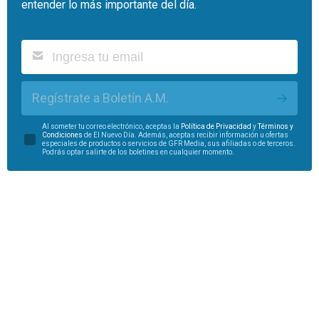
entender lo más importante del día.
Regístrate a Boletín A.M.
Al someter tu correo electrónico, aceptas la
Política de Privacidad
y
Términos y
Condiciones
de El Nuevo Día. Además, aceptas recibir información u ofertas
especiales de productos o servicios de GFR Media, sus afiliadas o de terceros.
Podrás optar salirte de los boletines en cualquier momento.