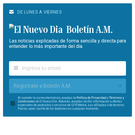
DE LUNES A VIERNES
Boletín A.M.
Las noticias explicadas de forma sencilla y directa para
entender lo más importante del día.
Regístrate a Boletín A.M.
Al someter tu correo electrónico, aceptas la
Política de Privacidad
y
Términos y
Condiciones
de El Nuevo Día. Además, aceptas recibir información u ofertas
especiales de productos o servicios de GFR Media, sus afiliadas o de terceros.
Podrás optar salirte de los boletines en cualquier momento.