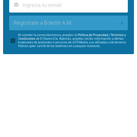
Regístrate a Boletín A.M.
Al someter tu correo electrónico, aceptas la
Política de Privacidad
y
Términos y
Condiciones
de El Nuevo Día. Además, aceptas recibir información u ofertas
especiales de productos o servicios de GFR Media, sus afiliadas o de terceros.
Podrás optar salirte de los boletines en cualquier momento.