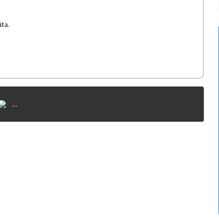
ita.
...