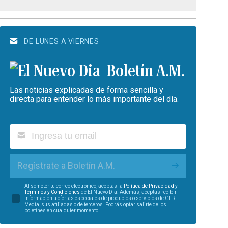
DE LUNES A VIERNES
Boletín A.M.
Las noticias explicadas de forma sencilla y
directa para entender lo más importante del día.
Regístrate a Boletín A.M.
Al someter tu correo electrónico, aceptas la
Política de Privacidad
y
Términos y Condiciones
de El Nuevo Día. Además, aceptas recibir
información u ofertas especiales de productos o servicios de GFR
Media, sus afiliadas o de terceros. Podrás optar salirte de los
boletines en cualquier momento.