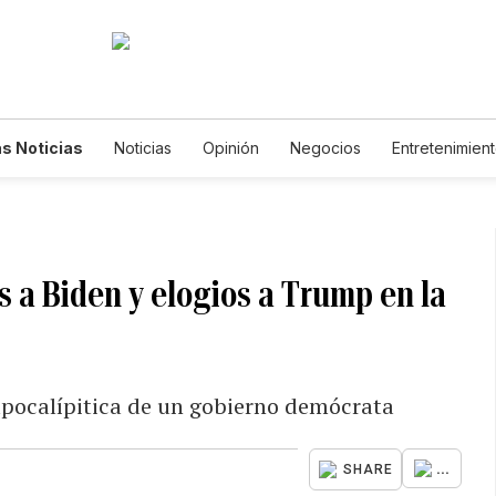
s Noticias
Noticias
Opinión
Negocios
Entretenimien
tilos de Vida
Mundo
Estados Unidos
Ciencia y Ambiente
cnología
Juegos
Lotería
Vídeos
Fotogalerías
Engl
wsletters
Feriados
Edictos
Especiales
 a Biden y elogios a Trump en la
pocalípitica de un gobierno demócrata
...
SHARE