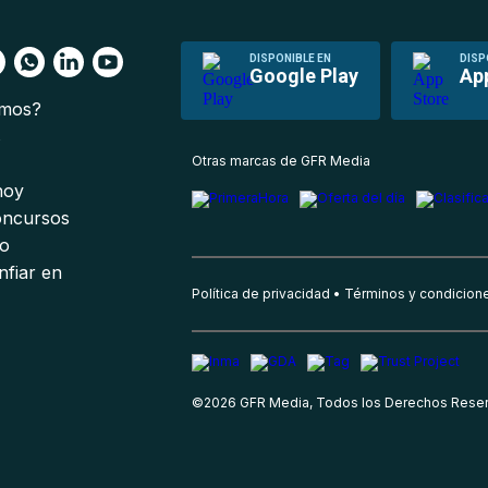
DISPONIBLE EN
DISP
Google Play
Ap
omos?
s
Otras marcas de GFR Media
 hoy
oncursos
io
nfiar en
Política de privacidad
Términos y condicion
©
2026
GFR Media, Todos los Derechos Rese