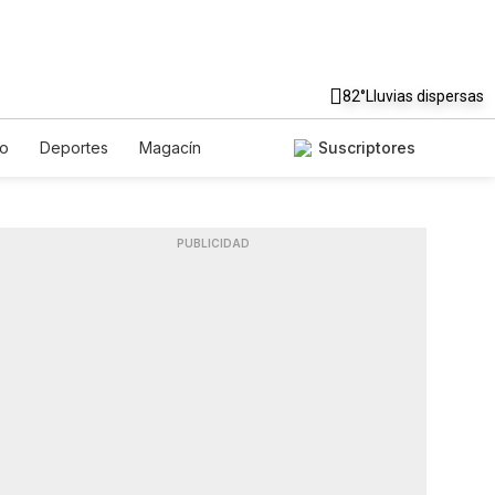
82°
Lluvias dispersas
to
Deportes
Magacín
Suscriptores
Gastronomía
De Viaje
ish
Podcasts
Horóscopos
PUBLICIDAD