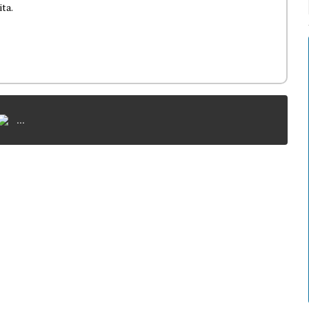
ita.
...