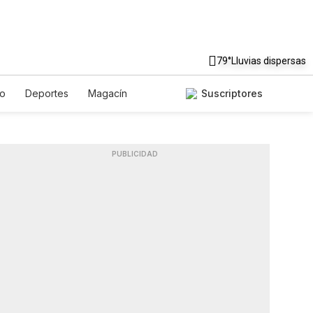
79°
Lluvias dispersas
to
Deportes
Magacín
Suscriptores
Gastronomía
De Viaje
ish
Podcasts
Horóscopos
PUBLICIDAD