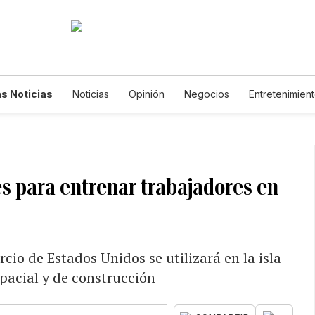
s Noticias
Noticias
Opinión
Negocios
Entretenimien
tilos de Vida
Mundo
Estados Unidos
Ciencia y Ambiente
cnología
Juegos
Lotería
Vídeos
Fotogalerías
Engl
wsletters
Feriados
Edictos
Especiales
s para entrenar trabajadores en
o de Estados Unidos se utilizará en la isla
spacial y de construcción