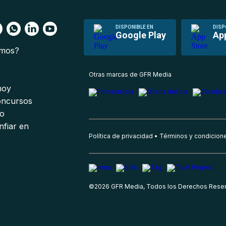
DISPONIBLE EN
DISP
Google Play
Ap
omos?
s
Otras marcas de GFR Media
 hoy
oncursos
io
nfiar en
Política de privacidad
Términos y condicion
©
2026
GFR Media, Todos los Derechos Rese