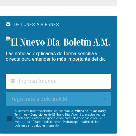
DE LUNES A VIERNES
Boletín A.M.
Las noticias explicadas de forma sencilla y
directa para entender lo más importante del día.
Regístrate a Boletín A.M.
Al someter tu correo electrónico, aceptas la
Política de Privacidad
y
Términos y Condiciones
de El Nuevo Día. Además, aceptas recibir
información u ofertas especiales de productos o servicios de GFR
Media, sus afiliadas o de terceros. Podrás optar salirte de los
boletines en cualquier momento.