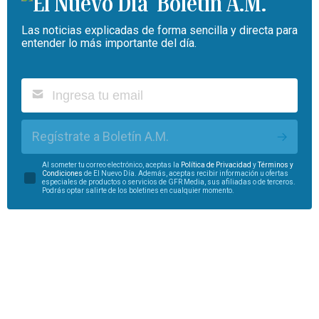
Boletín A.M.
Las noticias explicadas de forma sencilla y directa para
entender lo más importante del día.
Regístrate a Boletín A.M.
Al someter tu correo electrónico, aceptas la
Política de Privacidad
y
Términos y
Condiciones
de El Nuevo Día. Además, aceptas recibir información u ofertas
especiales de productos o servicios de GFR Media, sus afiliadas o de terceros.
Podrás optar salirte de los boletines en cualquier momento.