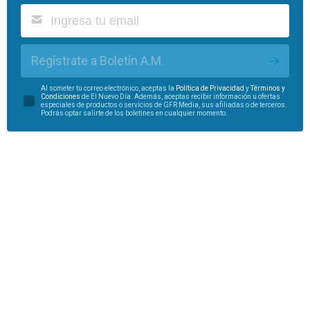
Regístrate a Boletín A.M.
Al someter tu correo electrónico, aceptas la
Política de Privacidad
y
Términos y
Condiciones
de El Nuevo Día. Además, aceptas recibir información u ofertas
especiales de productos o servicios de GFR Media, sus afiliadas o de terceros.
Podrás optar salirte de los boletines en cualquier momento.