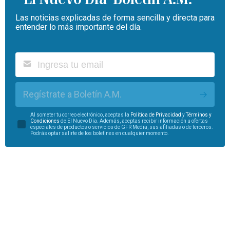
Las noticias explicadas de forma sencilla y directa para
entender lo más importante del día.
Regístrate a Boletín A.M.
Al someter tu correo electrónico, aceptas la
Política de Privacidad
y
Términos y
Condiciones
de El Nuevo Día. Además, aceptas recibir información u ofertas
especiales de productos o servicios de GFR Media, sus afiliadas o de terceros.
Podrás optar salirte de los boletines en cualquier momento.