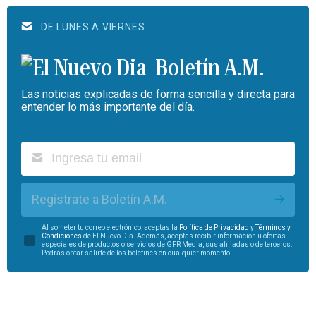
DE LUNES A VIERNES
Boletín A.M.
Las noticias explicadas de forma sencilla y directa para
entender lo más importante del día.
Regístrate a Boletín A.M.
Al someter tu correo electrónico, aceptas la
Política de Privacidad
y
Términos y
Condiciones
de El Nuevo Día. Además, aceptas recibir información u ofertas
especiales de productos o servicios de GFR Media, sus afiliadas o de terceros.
Podrás optar salirte de los boletines en cualquier momento.