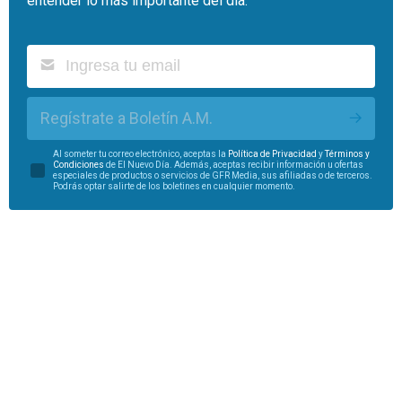
entender lo más importante del día.
Regístrate a Boletín A.M.
Al someter tu correo electrónico, aceptas la
Política de Privacidad
y
Términos y
Condiciones
de El Nuevo Día. Además, aceptas recibir información u ofertas
especiales de productos o servicios de GFR Media, sus afiliadas o de terceros.
Podrás optar salirte de los boletines en cualquier momento.