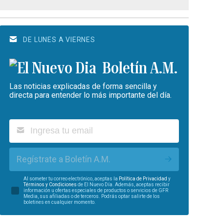
DE LUNES A VIERNES
Boletín A.M.
Las noticias explicadas de forma sencilla y
directa para entender lo más importante del día.
Regístrate a Boletín A.M.
Al someter tu correo electrónico, aceptas la
Política de Privacidad
y
Términos y Condiciones
de El Nuevo Día. Además, aceptas recibir
información u ofertas especiales de productos o servicios de GFR
Media, sus afiliadas o de terceros. Podrás optar salirte de los
boletines en cualquier momento.