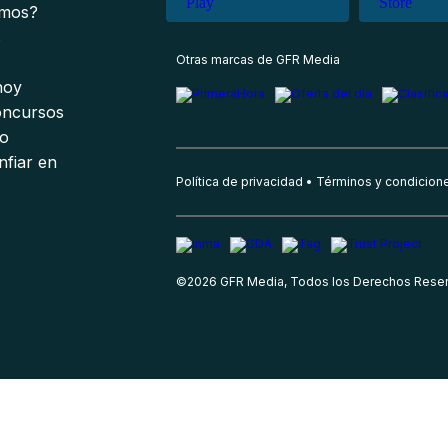
omos?
s
Otras marcas de GFR Media
 hoy
oncursos
io
nfiar en
Política de privacidad
Términos y condicion
©
2026
GFR Media, Todos los Derechos Rese