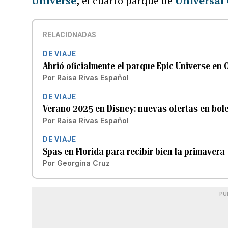
Universe
,
el cuarto parque de
Universal
RELACIONADAS
DE VIAJE
Abrió oficialmente el parque Epic Universe en 
Por
Raisa Rivas Español
DE VIAJE
Verano 2025 en Disney: nuevas ofertas en bole
Por
Raisa Rivas Español
DE VIAJE
Spas en Florida para recibir bien la primavera
Por
Georgina Cruz
PU