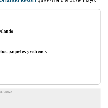
 Orlando Resort
que estrenó el 22 de mayo.
Orlando
tos, paquetes y estrenos
BLICIDAD