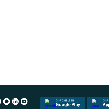
DISPONIBLE EN
DISP
Google Play
Ap