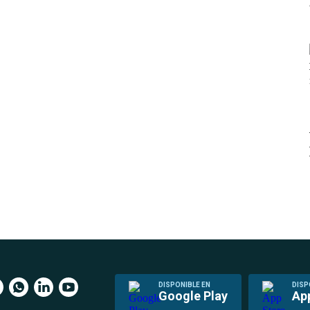
DISPONIBLE EN
DISP
Google Play
Ap