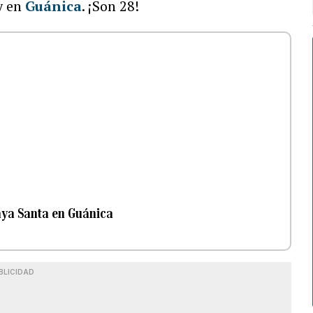
y en
Guánica
. ¡Son 28!
aya Santa en Guánica
BLICIDAD