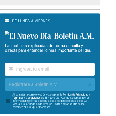
DE LUNES A VIERNES
Boletín A.M.
Las noticias explicadas de forma sencilla y
directa para entender lo más importante del día.
Regístrate a Boletín A.M.
Al someter tu correo electrónico, aceptas la
Política de Privacidad
y
Términos y Condiciones
de El Nuevo Día. Además, aceptas recibir
información u ofertas especiales de productos o servicios de GFR
Media, sus afiliadas o de terceros. Podrás optar salirte de los
boletines en cualquier momento.