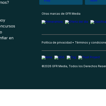
omos?
s
Otras marcas de GFR Media
 hoy
oncursos
io
nfiar en
Política de privacidad
Términos y condicion
©
2026
GFR Media, Todos los Derechos Rese