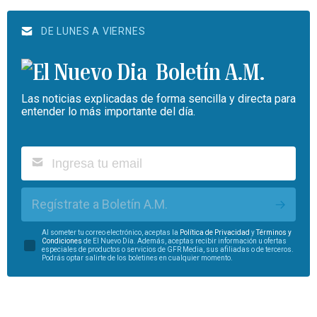
DE LUNES A VIERNES
Boletín A.M.
Las noticias explicadas de forma sencilla y directa para
entender lo más importante del día.
Regístrate a Boletín A.M.
Al someter tu correo electrónico, aceptas la
Política de Privacidad
y
Términos y
Condiciones
de El Nuevo Día. Además, aceptas recibir información u ofertas
especiales de productos o servicios de GFR Media, sus afiliadas o de terceros.
Podrás optar salirte de los boletines en cualquier momento.