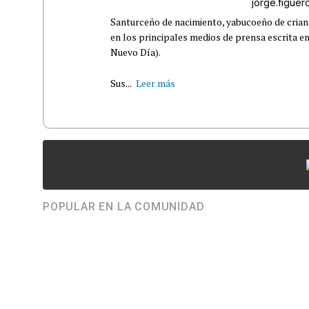
jorge.figue
Santurceño de nacimiento, yabucoeño de crianz
en los principales medios de prensa escrita en
Nuevo Día).
Sus...
Leer más
POPULAR EN LA COMUNIDAD