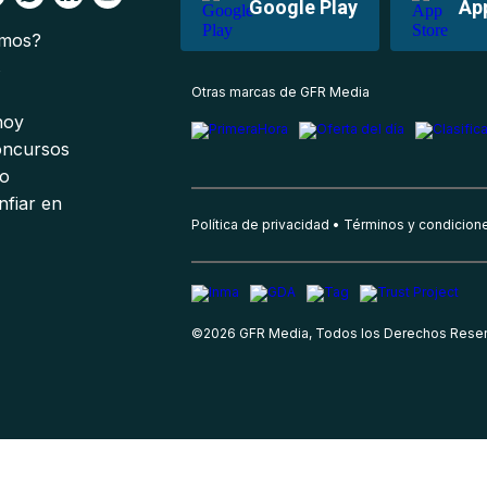
Google Play
Ap
omos?
s
Otras marcas de GFR Media
 hoy
oncursos
io
nfiar en
Política de privacidad
Términos y condicion
©
2026
GFR Media, Todos los Derechos Rese