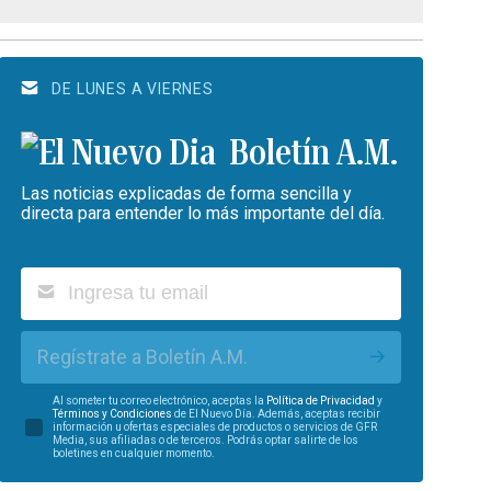
DE LUNES A VIERNES
Boletín A.M.
Las noticias explicadas de forma sencilla y
directa para entender lo más importante del día.
Regístrate a Boletín A.M.
Al someter tu correo electrónico, aceptas la
Política de Privacidad
y
Términos y Condiciones
de El Nuevo Día. Además, aceptas recibir
información u ofertas especiales de productos o servicios de GFR
Media, sus afiliadas o de terceros. Podrás optar salirte de los
boletines en cualquier momento.