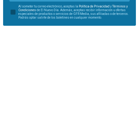
Al someter tu correo electrónico, aceptas la
Política de Privacidad
y
Términos y
Condiciones
de El Nuevo Día. Además, aceptas recibir información u ofertas
especiales de productos o servicios de GFR Media, sus afiliadas o de terceros.
Podrás optar salirte de los boletines en cualquier momento.