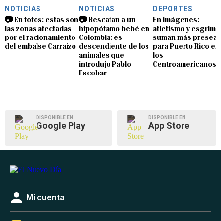
NOTICIAS
NOTICIAS
DEPORTES
📷 En fotos: estas son
📷 Rescatan a un
En imágenes:
las zonas afectadas
hipopótamo bebé en
atletismo y esgrima
por el racionamiento
Colombia: es
suman más preseas
del embalse Carraízo
descendiente de los
para Puerto Rico en
animales que
los
introdujo Pablo
Centroamericanos
Escobar
DISPONIBLE EN
DISPONIBLE EN
Google Play
App Store
Mi cuenta