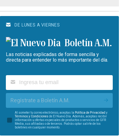
DE LUNES A VIERNES
Boletín A.M.
Las noticias explicadas de forma sencilla y
directa para entender lo más importante del día.
Regístrate a Boletín A.M.
Al someter tu correo electrónico, aceptas la
Política de Privacidad
y
Términos y Condiciones
de El Nuevo Día. Además, aceptas recibir
información u ofertas especiales de productos o servicios de GFR
Media, sus afiliadas o de terceros. Podrás optar salirte de los
boletines en cualquier momento.