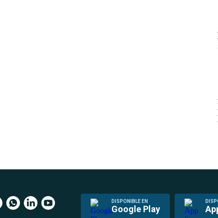
DISPONIBLE EN
DISP
Google Play
Ap