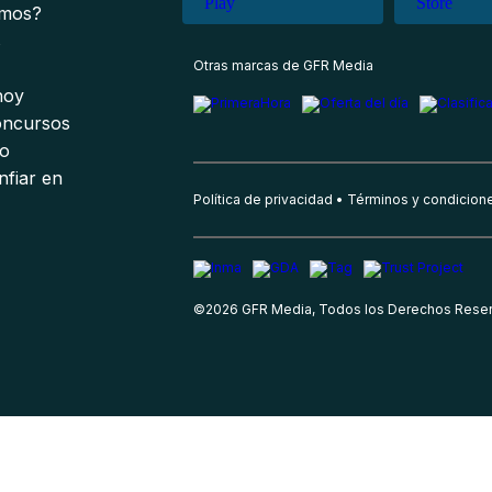
omos?
s
Otras marcas de GFR Media
 hoy
oncursos
io
nfiar en
Política de privacidad
Términos y condicion
©
2026
GFR Media, Todos los Derechos Rese