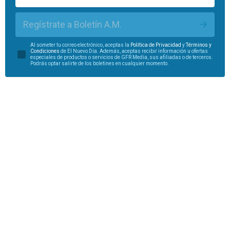
Regístrate a Boletín A.M.
Al someter tu correo electrónico, aceptas la
Política de Privacidad
y
Términos y
Condiciones
de El Nuevo Día. Además, aceptas recibir información u ofertas
especiales de productos o servicios de GFR Media, sus afiliadas o de terceros.
Podrás optar salirte de los boletines en cualquier momento.