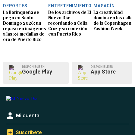
DEPORTES
ENTRETENIMIENTO
MAGACÍN
La Borinqueña se
De los archivos de El
La creatividad
pegó en Santo
Nuevo Día:
domina en las calle
Domingo 2026: un
recordando a Celia
de la Copenhagen
repaso en imágenes
Cruz y su conexión
Fashion Week
a las 34 medallas de
con Puerto Rico
oro de Puerto Rico
DISPONIBLE EN
DISPONIBLE EN
Google Play
App Store
Mi cuenta
Suscríbete