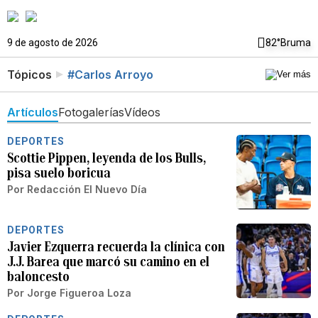
9 de agosto de 2026
82°
Bruma
Tópicos
#Carlos Arroyo
Artículos
Fotogalerías
Vídeos
DEPORTES
Scottie Pippen, leyenda de los Bulls,
pisa suelo boricua
Por
Redacción El Nuevo Día
DEPORTES
Javier Ezquerra recuerda la clínica con
J.J. Barea que marcó su camino en el
baloncesto
Por
Jorge Figueroa Loza