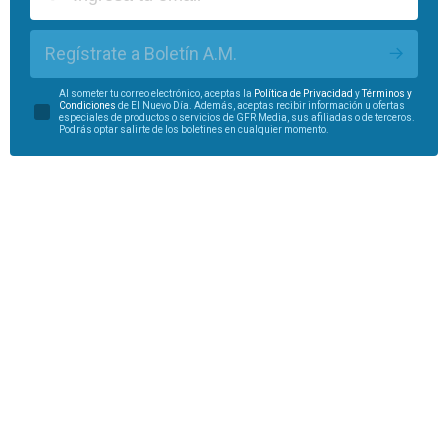
Regístrate a Boletín A.M.
Al someter tu correo electrónico, aceptas la
Política de Privacidad
y
Términos y
Condiciones
de El Nuevo Día. Además, aceptas recibir información u ofertas
especiales de productos o servicios de GFR Media, sus afiliadas o de terceros.
Podrás optar salirte de los boletines en cualquier momento.