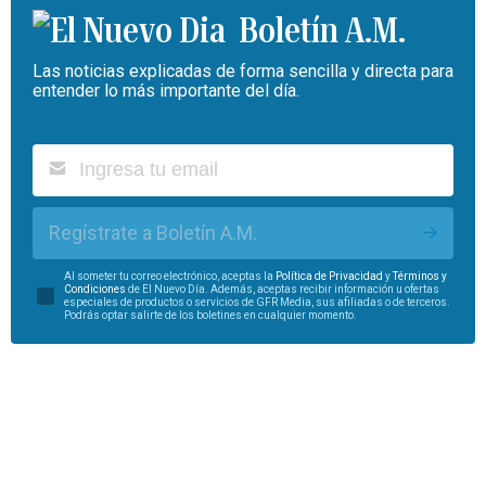
Boletín A.M.
Las noticias explicadas de forma sencilla y directa para
entender lo más importante del día.
Regístrate a Boletín A.M.
Al someter tu correo electrónico, aceptas la
Política de Privacidad
y
Términos y
Condiciones
de El Nuevo Día. Además, aceptas recibir información u ofertas
especiales de productos o servicios de GFR Media, sus afiliadas o de terceros.
Podrás optar salirte de los boletines en cualquier momento.