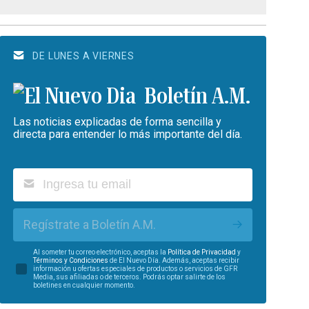
DE LUNES A VIERNES
Boletín A.M.
Las noticias explicadas de forma sencilla y
directa para entender lo más importante del día.
Regístrate a Boletín A.M.
Al someter tu correo electrónico, aceptas la
Política de Privacidad
y
Términos y Condiciones
de El Nuevo Día. Además, aceptas recibir
información u ofertas especiales de productos o servicios de GFR
Media, sus afiliadas o de terceros. Podrás optar salirte de los
boletines en cualquier momento.