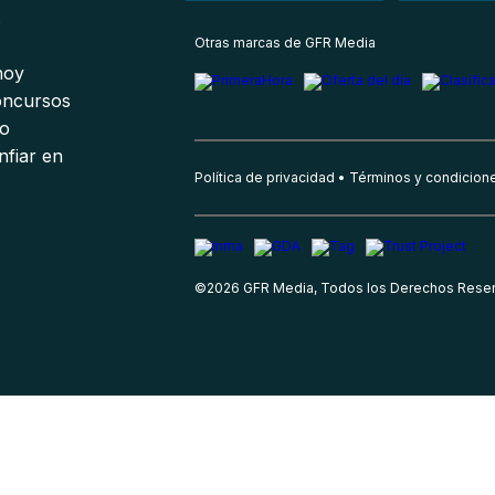
s
Otras marcas de GFR Media
 hoy
oncursos
io
nfiar en
Política de privacidad
Términos y condicion
©
2026
GFR Media, Todos los Derechos Rese