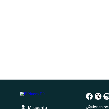
¿Quiénes s
Mi cuenta