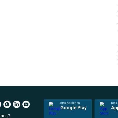
DISPONIBLE EN
DISP
Google Play
Ap
omos?