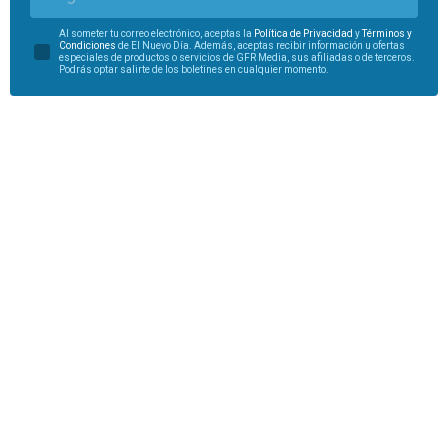
Al someter tu correo electrónico, aceptas la
Política de Privacidad
y
Términos y
Condiciones
de El Nuevo Día. Además, aceptas recibir información u ofertas
especiales de productos o servicios de GFR Media, sus afiliadas o de terceros.
Podrás optar salirte de los boletines en cualquier momento.