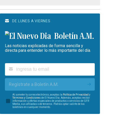
DE LUNES A VIERNES
Boletín A.M.
Las noticias explicadas de forma sencilla y
directa para entender lo más importante del día.
Regístrate a Boletín A.M.
Al someter tu correo electrónico, aceptas la
Política de Privacidad
y
Términos y Condiciones
de El Nuevo Día. Además, aceptas recibir
información u ofertas especiales de productos o servicios de GFR
Media, sus afiliadas o de terceros. Podrás optar salirte de los
boletines en cualquier momento.