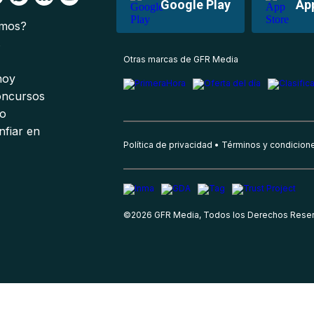
Google Play
Ap
omos?
s
Otras marcas de GFR Media
 hoy
oncursos
io
nfiar en
Política de privacidad
Términos y condicion
©
2026
GFR Media, Todos los Derechos Rese