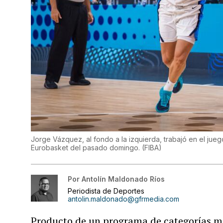
Jorge Vázquez, al fondo a la izquierda, trabajó en el jueg
Eurobasket del pasado domingo.
(
FIBA
)
Por
Antolín Maldonado Ríos
Periodista de Deportes
antolin.maldonado@gfrmedia.com
Producto de un programa de categorías me