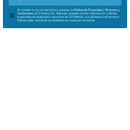
Al someter tu correo electrónico, aceptas la
Política de Privacidad
y
Términos y
Condiciones
de El Nuevo Día. Además, aceptas recibir información u ofertas
especiales de productos o servicios de GFR Media, sus afiliadas o de terceros.
Podrás optar salirte de los boletines en cualquier momento.