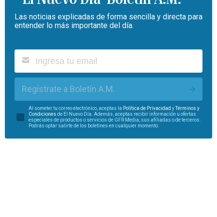
Las noticias explicadas de forma sencilla y directa para
entender lo más importante del día.
Regístrate a Boletín A.M.
Al someter tu correo electrónico, aceptas la
Política de Privacidad
y
Términos y
Condiciones
de El Nuevo Día. Además, aceptas recibir información u ofertas
especiales de productos o servicios de GFR Media, sus afiliadas o de terceros.
Podrás optar salirte de los boletines en cualquier momento.