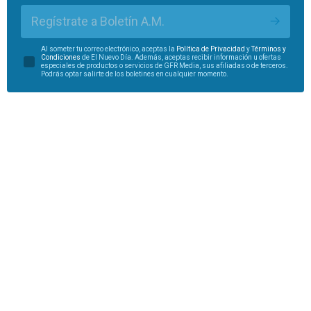
Regístrate a Boletín A.M.
Al someter tu correo electrónico, aceptas la
Política de Privacidad
y
Términos y
Condiciones
de El Nuevo Día. Además, aceptas recibir información u ofertas
especiales de productos o servicios de GFR Media, sus afiliadas o de terceros.
Podrás optar salirte de los boletines en cualquier momento.