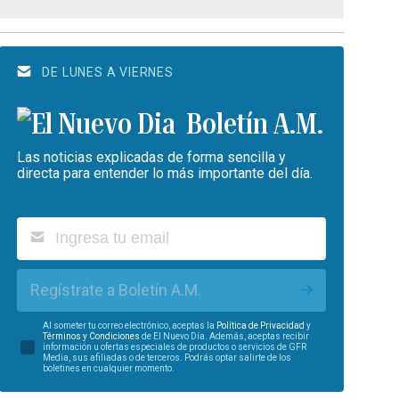
DE LUNES A VIERNES
Boletín A.M.
Las noticias explicadas de forma sencilla y
directa para entender lo más importante del día.
Regístrate a Boletín A.M.
Al someter tu correo electrónico, aceptas la
Política de Privacidad
y
Términos y Condiciones
de El Nuevo Día. Además, aceptas recibir
información u ofertas especiales de productos o servicios de GFR
Media, sus afiliadas o de terceros. Podrás optar salirte de los
boletines en cualquier momento.