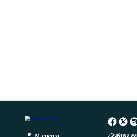
¿Quiénes s
Mi cuenta