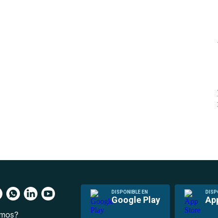
DISPONIBLE EN
DISP
Google Play
Ap
omos?