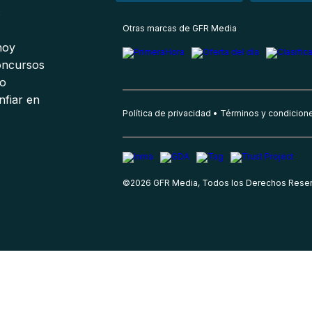
s
Otras marcas de GFR Media
 hoy
oncursos
io
nfiar en
Política de privacidad
Términos y condicion
©
2026
GFR Media, Todos los Derechos Rese