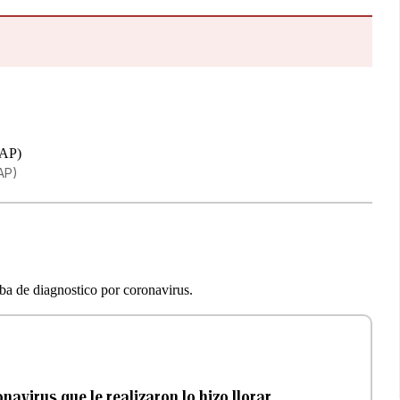
(AP)
ba de diagnostico por coronavirus.
avirus que le realizaron lo hizo llorar