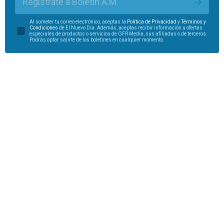
Regístrate a Boletín A.M.
Al someter tu correo electrónico, aceptas la
Política de Privacidad
y
Términos y
Condiciones
de El Nuevo Día. Además, aceptas recibir información u ofertas
especiales de productos o servicios de GFR Media, sus afiliadas o de terceros.
Podrás optar salirte de los boletines en cualquier momento.