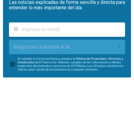
Las noticias explicadas de forma sencilla y directa para
entender lo más importante del día.
Regístrate a Boletín A.M.
Al someter tu correo electrónico, aceptas la
Política de Privacidad
y
Términos y
Condiciones
de El Nuevo Día. Además, aceptas recibir información u ofertas
especiales de productos o servicios de GFR Media, sus afiliadas o de terceros.
Podrás optar salirte de los boletines en cualquier momento.